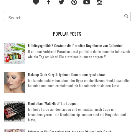
POPULAR POSTS
Frühlingsgefühle? Gewinne die Paradiso Nagellacke von Catherine!
D er neue Farbtrend Paradiso passt perfekt in die kommende Jahreszeit:
wie ein Tag am Meer! Die einzelnen Nuancen sorgen fü...
Makeup Geek Ritzy & Typhoon Duochrome Eyeshadows
Ich konnte nicht widerstehen: der Hype um die Makeup Geek Lidschatten
hat mich nun auch erreicht und ich bin mit meiner kleinen Ausw...
Manhattan "Matt Effect" Lip Lacquer
Ich liebe Farbe auf den Lippen und ein mattes Finish trage ich
besonders gerne - die Manhattan Lip Lacquer sind ein Hingucker und
biete...
Exklusiv im DM Drogeriemarkt: die neue Philips Ionic Brush!