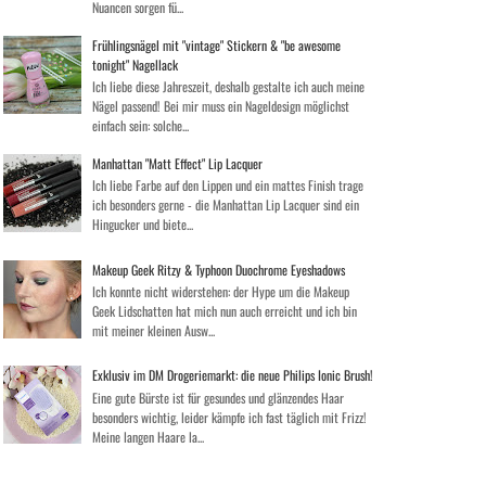
Nuancen sorgen fü...
Frühlingsnägel mit "vintage" Stickern & "be awesome
tonight" Nagellack
Ich liebe diese Jahreszeit, deshalb gestalte ich auch meine
Nägel passend! Bei mir muss ein Nageldesign möglichst
einfach sein: solche...
Manhattan "Matt Effect" Lip Lacquer
Ich liebe Farbe auf den Lippen und ein mattes Finish trage
ich besonders gerne - die Manhattan Lip Lacquer sind ein
Hingucker und biete...
Makeup Geek Ritzy & Typhoon Duochrome Eyeshadows
Ich konnte nicht widerstehen: der Hype um die Makeup
Geek Lidschatten hat mich nun auch erreicht und ich bin
mit meiner kleinen Ausw...
Exklusiv im DM Drogeriemarkt: die neue Philips Ionic Brush!
Eine gute Bürste ist für gesundes und glänzendes Haar
besonders wichtig, leider kämpfe ich fast täglich mit Frizz!
Meine langen Haare la...