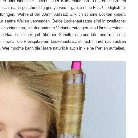
en oder einen der Locken- oder Bürstenaufsätze. Letztere nutze ich
Haar damit geschmeidig gestylt wird – ganze ohne Frizz! Lediglich für
tbringen. Während der 30mm Aufsatz wirklich schöne Locken kreiert,
ür sanfte Wellen verwenden. Beide Lockenaufsätze sind in zweifacher
 Uhrzeigersinn, bei der anderen Variante entgegen des Uhrzeigersinns -
ne Haare nur sehr grob über die Schultern ab und kümmere mich erst
n Hinweis: die Pfeilspitze am Lockenaufsatz einfach immer nach außen
. Wer möchte kann die Haare natürlich auch in kleine Partien aufteilen.